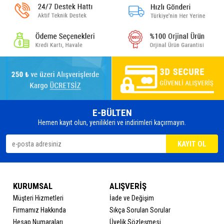
E-BÜLTEN
Hemen kayıt olun, yenilikleri ve indirimleri kaçırmayın.
KURUMSAL
ALIŞVERİŞ
Müşteri Hizmetleri
İade ve Değişim
Firmamız Hakkında
Sıkça Sorulan Sorular
Hesap Numaraları
Üyelik Sözleşmesi