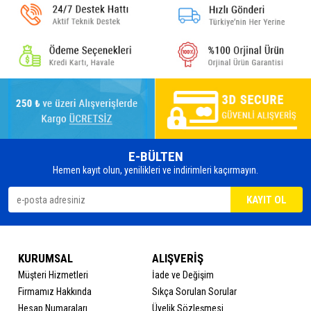
E-BÜLTEN
Hemen kayıt olun, yenilikleri ve indirimleri kaçırmayın.
KURUMSAL
ALIŞVERİŞ
Müşteri Hizmetleri
İade ve Değişim
Firmamız Hakkında
Sıkça Sorulan Sorular
Hesap Numaraları
Üyelik Sözleşmesi