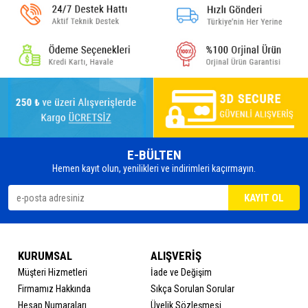
E-BÜLTEN
Hemen kayıt olun, yenilikleri ve indirimleri kaçırmayın.
KURUMSAL
ALIŞVERİŞ
Müşteri Hizmetleri
İade ve Değişim
Firmamız Hakkında
Sıkça Sorulan Sorular
Hesap Numaraları
Üyelik Sözleşmesi