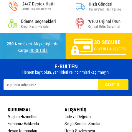
E-BÜLTEN
Hemen kayıt olun, yenilikleri ve indirimleri kaçırmayın.
KURUMSAL
ALIŞVERİŞ
Müşteri Hizmetleri
İade ve Değişim
Firmamız Hakkında
Sıkça Sorulan Sorular
Hesap Numaraları
Üyelik Sözleşmesi