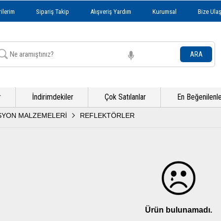
ilerim
Sipariş Takip
Alışveriş Yardım
Kurumsal
Bize Ulaş
r
İndirimdekiler
Çok Satılanlar
En Beğenilenl
YON MALZEMELERİ
REFLEKTÖRLER
Ürün bulunamadı.