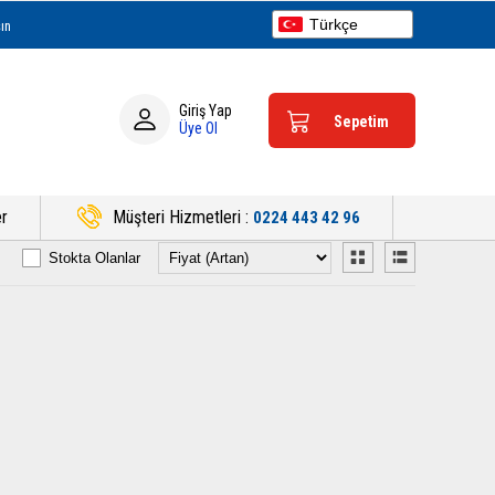
Türkçe
ın
English
Español
Deutsch
Giriş Yap
Sepetim
Üye Ol
er
Müşteri Hizmetleri :
0224 443 42 96
Stokta Olanlar