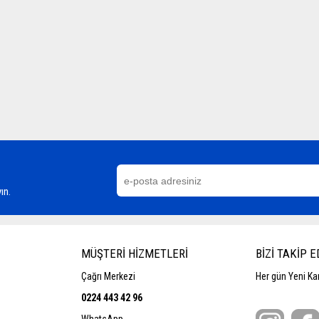
ın.
MÜŞTERİ HİZMETLERİ
BİZİ TAKİP E
Çağrı Merkezi
Her gün Yeni Kam
0224 443 42 96