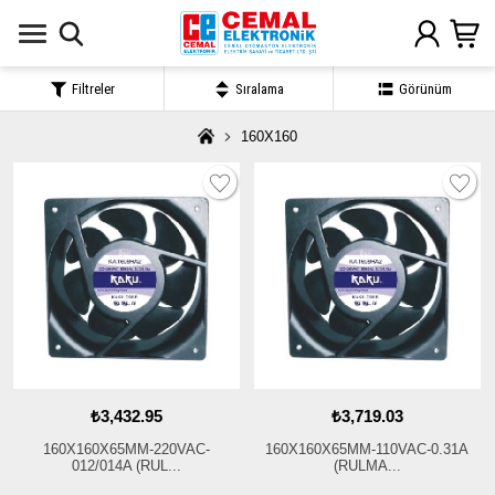
Filtreler
Sıralama
Görünüm
160X160
₺3,432.95
₺3,719.03
160X160X65MM-220VAC-
160X160X65MM-110VAC-0.31A
012/014A (RUL...
(RULMA...