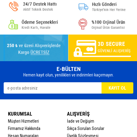
E-BÜLTEN
Hemen kayıt olun, yenilikleri ve indirimleri kaçırmayın.
KURUMSAL
ALIŞVERİŞ
Müşteri Hizmetleri
İade ve Değişim
Firmamız Hakkında
Sıkça Sorulan Sorular
Hesap Numaraları
Üyelik Sözleşmesi