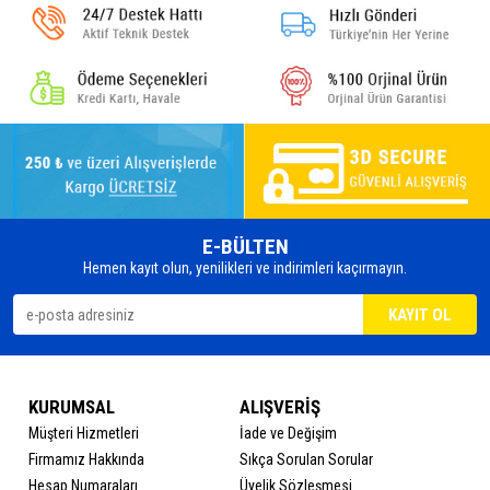
E-BÜLTEN
Hemen kayıt olun, yenilikleri ve indirimleri kaçırmayın.
KURUMSAL
ALIŞVERİŞ
Müşteri Hizmetleri
İade ve Değişim
Firmamız Hakkında
Sıkça Sorulan Sorular
Hesap Numaraları
Üyelik Sözleşmesi