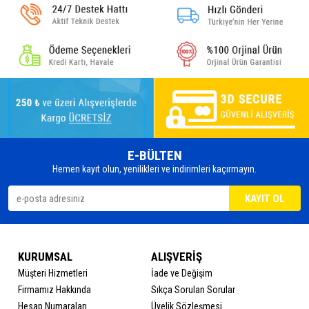
E-BÜLTEN
Hemen kayıt olun, yenilikleri ve indirimleri kaçırmayın.
KURUMSAL
ALIŞVERİŞ
Müşteri Hizmetleri
İade ve Değişim
Firmamız Hakkında
Sıkça Sorulan Sorular
Hesap Numaraları
Üyelik Sözleşmesi