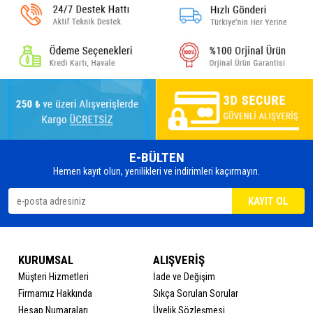
E-BÜLTEN
Hemen kayıt olun, yenilikleri ve indirimleri kaçırmayın.
KURUMSAL
ALIŞVERİŞ
Müşteri Hizmetleri
İade ve Değişim
Firmamız Hakkında
Sıkça Sorulan Sorular
Hesap Numaraları
Üyelik Sözleşmesi