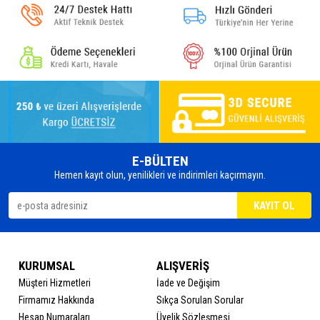
E-BÜLTEN
Hemen kayıt olun, yenilikleri ve indirimleri kaçırmayın.
KURUMSAL
ALIŞVERİŞ
Müşteri Hizmetleri
İade ve Değişim
Firmamız Hakkında
Sıkça Sorulan Sorular
Hesap Numaraları
Üyelik Sözleşmesi