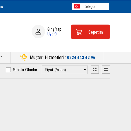
Türkçe
ın
English
Español
Deutsch
Giriş Yap
Sepetim
Üye Ol
er
Müşteri Hizmetleri :
0224 443 42 96
Stokta Olanlar