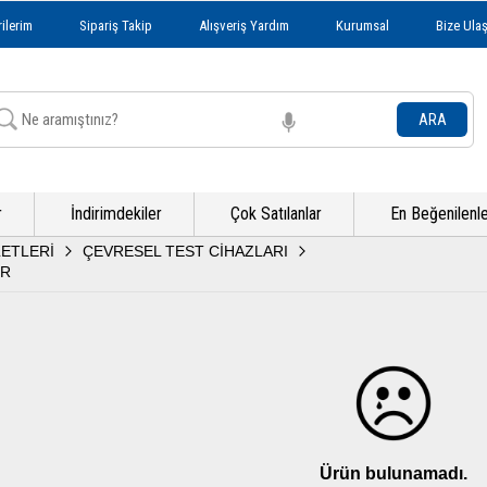
ilerim
Sipariş Takip
Alışveriş Yardım
Kurumsal
Bize Ulaş
r
İndirimdekiler
Çok Satılanlar
En Beğenilenl
LETLERİ
ÇEVRESEL TEST CİHAZLARI
ER
Ürün bulunamadı.