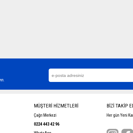
ın.
MÜŞTERİ HİZMETLERİ
BİZİ TAKİP E
Çağrı Merkezi
Her gün Yeni Kam
0224 443 42 96